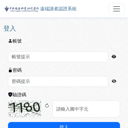
遠端讀者認證系統
中華福音神學研究學院遠端讀者認
跳到主要內容
:::
:::
登入
帳號
密碼
驗證碼
登入