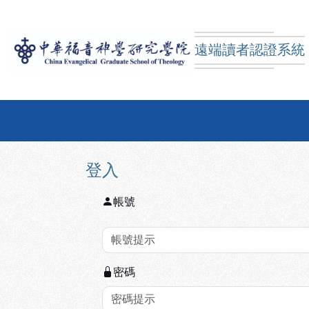
跳到主要內容
:::
:::
遠端讀者認證系統
中華福音神學研究學院
登入
帳號
密碼