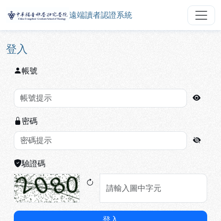
遠端讀者認證系統
中華福音神學研究學院遠端讀者認
跳到主要內容
:::
:::
登入
帳號
密碼
驗證碼
登入